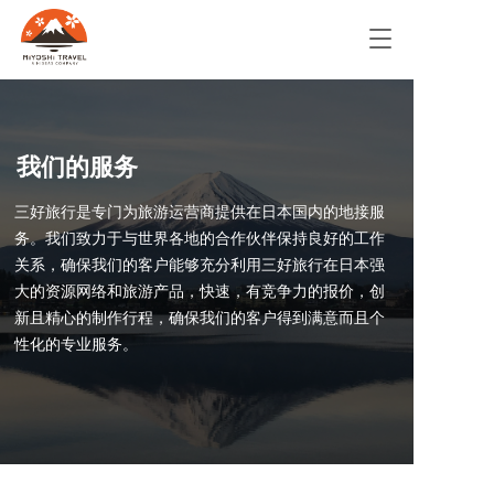
T
o
g
g
l
e
我们的服务
n
a
三好旅行是专门为旅游运营商提供在日本国内的地接服
v
i
务。我们致力于与世界各地的合作伙伴保持良好的工作
g
关系，确保我们的客户能够充分利用三好旅行在日本强
a
大的资源网络和旅游产品，快速，有竞争力的报价，创
t
新且精心的制作行程，确保我们的客户得到满意而且个
i
性化的专业服务。
o
n